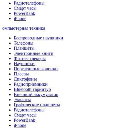
Радиотелефоны
Смарт часы
PowerBank
iPhone
омпьютерная техника
Беспроводные наушники
Телефоны
Планшеты
Электронные книги
Фитнес трекеры
Наушники
Портативные колонки
Плееры
Диктофоны
Радиоприемники
Bluetooth-гарнитур
Внешний аккумулятор
Эхолоты
Графические планшеты
Радиотелефоны
Смарт часы
PowerBank
iPhone