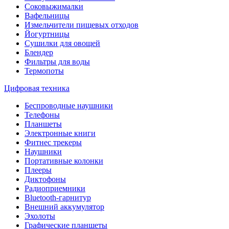
Соковыжималки
Вафельницы
Измельчители пищевых отходов
Йогуртницы
Сушилки для овощей
Блендер
Фильтры для воды
Термопоты
Цифровая техника
Беспроводные наушники
Телефоны
Планшеты
Электронные книги
Фитнес трекеры
Наушники
Портативные колонки
Плееры
Диктофоны
Радиоприемники
Bluetooth-гарнитур
Внешний аккумулятор
Эхолоты
Графические планшеты