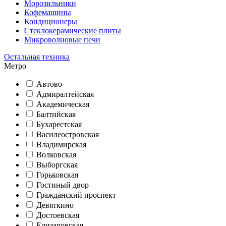
Морозильники
Кофемашины
Кондиционеры
Стеклокерамические плиты
Микроволновые печи
Остальная техника
Метро
Автово
Адмиралтейская
Академическая
Балтийская
Бухарестская
Василеостровская
Владимирская
Волковская
Выборгская
Горьковская
Гостиный двор
Гражданский проспект
Девяткино
Достоевская
Елизаровская