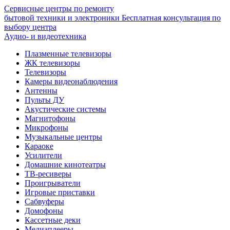
Сервисные центры по ремонту
бытовой техники и электроники
Бесплатная консультация по
выбору центра
Аудио- и видеотехника
Плазменные телевизоры
ЖК телевизоры
Телевизоры
Камеры видеонаблюдения
Антенны
Пульты ДУ
Акустические системы
Магнитофоны
Микрофоны
Музыкальные центры
Караоке
Усилители
Домашние кинотеатры
ТВ-ресиверы
Проигрыватели
Игровые приставки
Сабвуферы
Домофоны
Кассетные деки
Медиаплееры