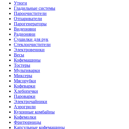
Утюги
Гладильные системы
Пароочистители
Отпариватели
Парогенераторы
Видеоняни
Радионяни
Сушилки для рук
Стеклоочистители
Электровеники
Весы
Кофемашины
Тостеры
Мультиварки
Миксеры
Мясорубки
Кофеварки
Хлебопечки
Пароварки
Электрочайники
Аэрогрили
Кухонные комбайны
Кофемолки
Фритюрницы
Капсульные кофемашины