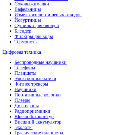
Соковыжималки
Вафельницы
Измельчители пищевых отходов
Йогуртницы
Сушилки для овощей
Блендер
Фильтры для воды
Термопоты
Цифровая техника
Беспроводные наушники
Телефоны
Планшеты
Электронные книги
Фитнес трекеры
Наушники
Портативные колонки
Плееры
Диктофоны
Радиоприемники
Bluetooth-гарнитур
Внешний аккумулятор
Эхолоты
Графические планшеты