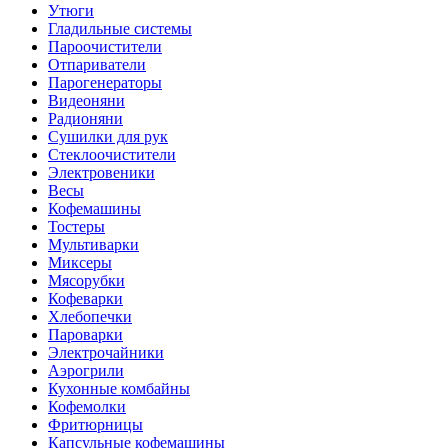
Утюги
Гладильные системы
Пароочистители
Отпариватели
Парогенераторы
Видеоняни
Радионяни
Сушилки для рук
Стеклоочистители
Электровеники
Весы
Кофемашины
Тостеры
Мультиварки
Миксеры
Мясорубки
Кофеварки
Хлебопечки
Пароварки
Электрочайники
Аэрогрили
Кухонные комбайны
Кофемолки
Фритюрницы
Капсульные кофемашины