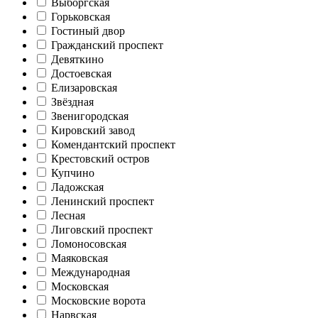
Выборгская
Горьковская
Гостиный двор
Гражданский проспект
Девяткино
Достоевская
Елизаровская
Звёздная
Звенигородская
Кировский завод
Комендантский проспект
Крестовский остров
Купчино
Ладожская
Ленинский проспект
Лесная
Лиговский проспект
Ломоносовская
Маяковская
Международная
Московская
Московские ворота
Нарвская