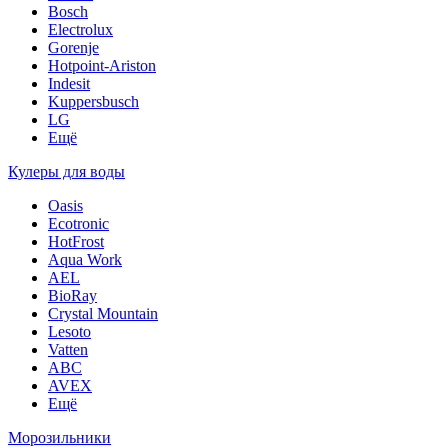
Bosch
Electrolux
Gorenje
Hotpoint-Ariston
Indesit
Kuppersbusch
LG
Ещё
Кулеры для воды
Oasis
Ecotronic
HotFrost
Aqua Work
AEL
BioRay
Crystal Mountain
Lesoto
Vatten
ABC
AVEX
Ещё
Морозильники