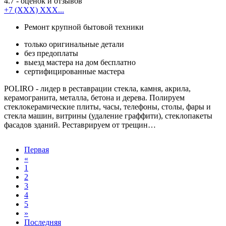
4.7
- оценок и отзывов
+7 (XXX) XXX...
Ремонт крупной бытовой техники
только оригинальные детали
без предоплаты
выезд мастера на дом бесплатно
сертифицированные мастера
POLIRO - лидер в реставрации стекла, камня, акрила,
керамогранита, металла, бетона и дерева. Полируем
стеклокерамические плиты, часы, телефоны, столы, фары и
стекла машин, витрины (удаление граффити), стеклопакеты
фасадов зданий. Реставрируем от трещин…
Первая
«
1
2
3
4
5
»
Последняя