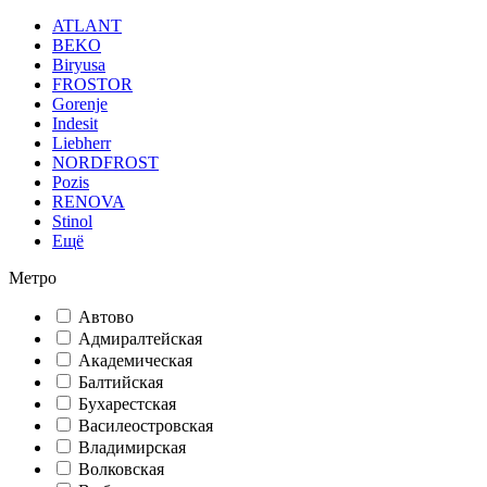
ATLANT
BEKO
Biryusa
FROSTOR
Gorenje
Indesit
Liebherr
NORDFROST
Pozis
RENOVA
Stinol
Ещё
Метро
Автово
Адмиралтейская
Академическая
Балтийская
Бухарестская
Василеостровская
Владимирская
Волковская