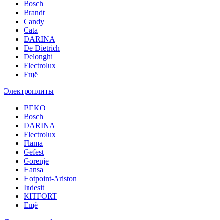
Bosch
Brandt
Candy
Cata
DARINA
De Dietrich
Delonghi
Electrolux
Ещё
Электроплиты
BEKO
Bosch
DARINA
Electrolux
Flama
Gefest
Gorenje
Hansa
Hotpoint-Ariston
Indesit
KITFORT
Ещё