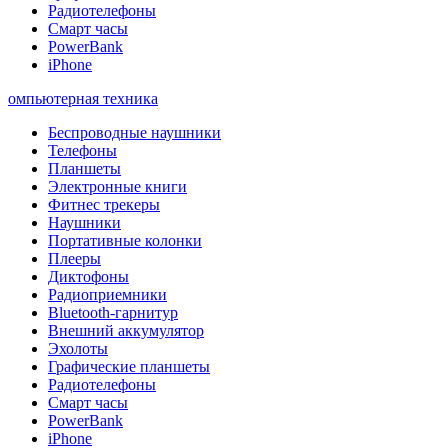
Радиотелефоны
Смарт часы
PowerBank
iPhone
омпьютерная техника
Беспроводные наушники
Телефоны
Планшеты
Электронные книги
Фитнес трекеры
Наушники
Портативные колонки
Плееры
Диктофоны
Радиоприемники
Bluetooth-гарнитур
Внешний аккумулятор
Эхолоты
Графические планшеты
Радиотелефоны
Смарт часы
PowerBank
iPhone