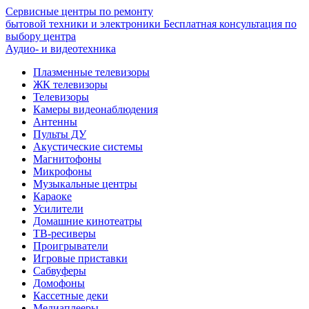
Сервисные центры по ремонту
бытовой техники и электроники
Бесплатная консультация по
выбору центра
Аудио- и видеотехника
Плазменные телевизоры
ЖК телевизоры
Телевизоры
Камеры видеонаблюдения
Антенны
Пульты ДУ
Акустические системы
Магнитофоны
Микрофоны
Музыкальные центры
Караоке
Усилители
Домашние кинотеатры
ТВ-ресиверы
Проигрыватели
Игровые приставки
Сабвуферы
Домофоны
Кассетные деки
Медиаплееры