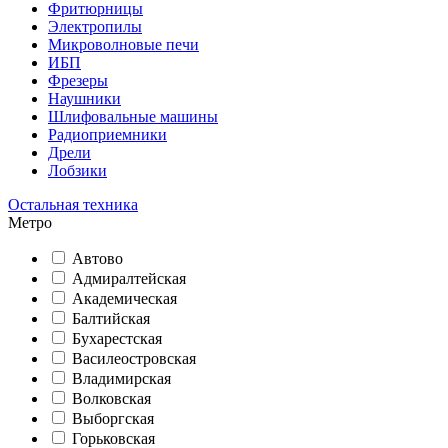
Фритюрницы
Электропилы
Микроволновые печи
ИБП
Фрезеры
Наушники
Шлифовальные машины
Радиоприемники
Дрели
Лобзики
Остальная техника
Метро
Автово
Адмиралтейская
Академическая
Балтийская
Бухарестская
Василеостровская
Владимирская
Волковская
Выборгская
Горьковская