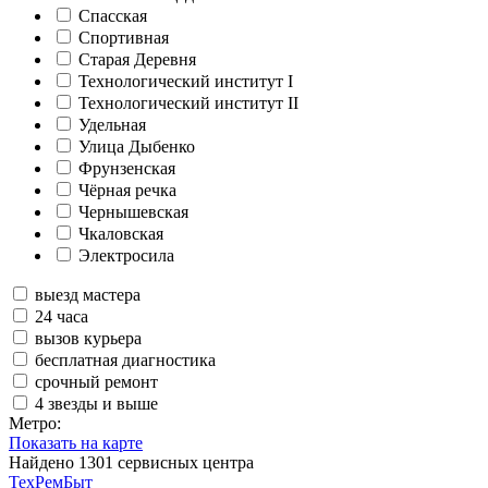
Спасская
Спортивная
Старая Деревня
Технологический институт I
Технологический институт II
Удельная
Улица Дыбенко
Фрунзенская
Чёрная речка
Чернышевская
Чкаловская
Электросила
выезд мастера
24 часа
вызов курьера
бесплатная диагностика
срочный ремонт
4 звезды и выше
Метро:
Показать на карте
Найдено
1301
сервисных центра
ТехРемБыт