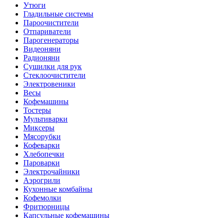
Утюги
Гладильные системы
Пароочистители
Отпариватели
Парогенераторы
Видеоняни
Радионяни
Сушилки для рук
Стеклоочистители
Электровеники
Весы
Кофемашины
Тостеры
Мультиварки
Миксеры
Мясорубки
Кофеварки
Хлебопечки
Пароварки
Электрочайники
Аэрогрили
Кухонные комбайны
Кофемолки
Фритюрницы
Капсульные кофемашины