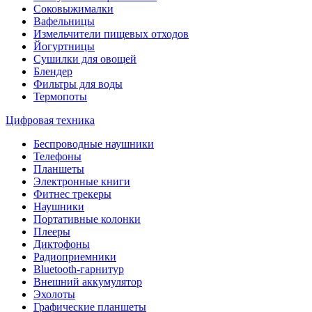
Соковыжималки
Вафельницы
Измельчители пищевых отходов
Йогуртницы
Сушилки для овощей
Блендер
Фильтры для воды
Термопоты
Цифровая техника
Беспроводные наушники
Телефоны
Планшеты
Электронные книги
Фитнес трекеры
Наушники
Портативные колонки
Плееры
Диктофоны
Радиоприемники
Bluetooth-гарнитур
Внешний аккумулятор
Эхолоты
Графические планшеты