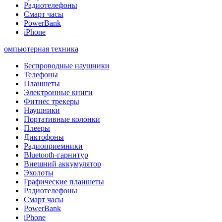
Радиотелефоны
Смарт часы
PowerBank
iPhone
омпьютерная техника
Беспроводные наушники
Телефоны
Планшеты
Электронные книги
Фитнес трекеры
Наушники
Портативные колонки
Плееры
Диктофоны
Радиоприемники
Bluetooth-гарнитур
Внешний аккумулятор
Эхолоты
Графические планшеты
Радиотелефоны
Смарт часы
PowerBank
iPhone