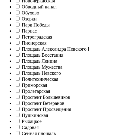
Новочеркасская
Обводный канал
Обухово
Озерки
Парк Победы
Парнас
Петроградская
Пионерская
Площадь Александра Невского I
Площадь Восстания
Площадь Ленина
Площадь Мужества
Площадь Невского
Политехническая
Приморская
Пролетарская
Проспект Большевиков
Проспект Ветеранов
Проспект Просвещения
Пушкинская
Рыбацкое
Садовая
Сенная площадь