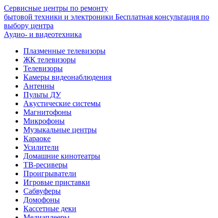
Сервисные центры по ремонту
бытовой техники и электроники
Бесплатная консультация по
выбору центра
Аудио- и видеотехника
Плазменные телевизоры
ЖК телевизоры
Телевизоры
Камеры видеонаблюдения
Антенны
Пульты ДУ
Акустические системы
Магнитофоны
Микрофоны
Музыкальные центры
Караоке
Усилители
Домашние кинотеатры
ТВ-ресиверы
Проигрыватели
Игровые приставки
Сабвуферы
Домофоны
Кассетные деки
Медиаплееры