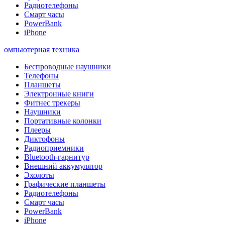
Радиотелефоны
Смарт часы
PowerBank
iPhone
омпьютерная техника
Беспроводные наушники
Телефоны
Планшеты
Электронные книги
Фитнес трекеры
Наушники
Портативные колонки
Плееры
Диктофоны
Радиоприемники
Bluetooth-гарнитур
Внешний аккумулятор
Эхолоты
Графические планшеты
Радиотелефоны
Смарт часы
PowerBank
iPhone