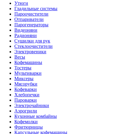
Утюги
Гладильные системы
Пароочистители
Отпариватели
Парогенераторы
Видеоняни
Радионяни
Сушилки для рук
Стеклоочистители
Электровеники
Весы
Кофемашины
Тостеры
Мультиварки
Миксеры
Мясорубки
Кофеварки
Хлебопечки
Пароварки
Электрочайники
Аэрогрили
Кухонные комбайны
Кофемолки
Фритюрницы
Капсульные кофемашины