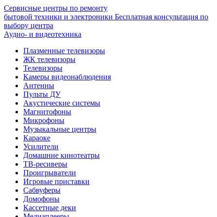
Сервисные центры по ремонту
бытовой техники и электроники
Бесплатная консультация по
выбору центра
Аудио- и видеотехника
Плазменные телевизоры
ЖК телевизоры
Телевизоры
Камеры видеонаблюдения
Антенны
Пульты ДУ
Акустические системы
Магнитофоны
Микрофоны
Музыкальные центры
Караоке
Усилители
Домашние кинотеатры
ТВ-ресиверы
Проигрыватели
Игровые приставки
Сабвуферы
Домофоны
Кассетные деки
Медиаплееры