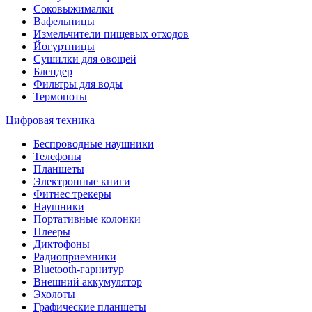
Соковыжималки
Вафельницы
Измельчители пищевых отходов
Йогуртницы
Сушилки для овощей
Блендер
Фильтры для воды
Термопоты
Цифровая техника
Беспроводные наушники
Телефоны
Планшеты
Электронные книги
Фитнес трекеры
Наушники
Портативные колонки
Плееры
Диктофоны
Радиоприемники
Bluetooth-гарнитур
Внешний аккумулятор
Эхолоты
Графические планшеты