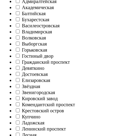
Адмиралтейская
Академическая
Балтийская
Бухарестская
Василеостровская
Владимирская
Волковская
Выборгская
Горьковская
Гостиный двор
Гражданский проспект
Девяткино
Достоевская
Елизаровская
Звёздная
Звенигородская
Кировский завод
Комендантский проспект
Крестовский остров
Купчино
Ладожская
Ленинский проспект
Лесная