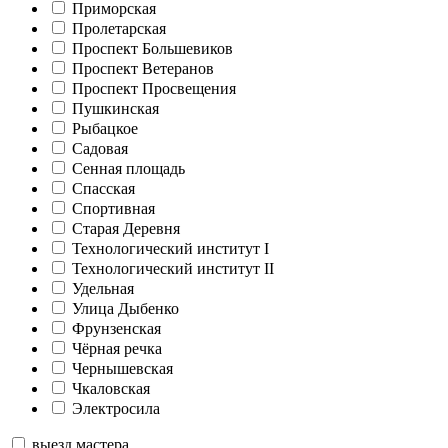
Приморская
Пролетарская
Проспект Большевиков
Проспект Ветеранов
Проспект Просвещения
Пушкинская
Рыбацкое
Садовая
Сенная площадь
Спасская
Спортивная
Старая Деревня
Технологический институт I
Технологический институт II
Удельная
Улица Дыбенко
Фрунзенская
Чёрная речка
Чернышевская
Чкаловская
Электросила
выезд мастера