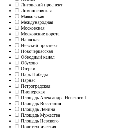
Лиговский проспект
Ломоносовская
Маяковская
Международная
Московская
Московские ворота
Нарвская
Невский проспект
Новочеркасская
Обводный канал
Обухово
Озерки
Парк Победы
Парнас
Петроградская
Пионерская
Площадь Александра Невского I
Площадь Восстания
Площадь Ленина
Площадь Мужества
Площадь Невского
Политехническая