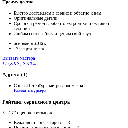
Преимущества
Быстро доставляем в сервис и обратно к вам
Оригинальные детали
Срочный ремонт любой электроники и бытовой
техники
Любим свою работу и ценим свой труд
основан в
2012г.
17
сотрудников
Вызвать мастера
+7 (XXX) XXX...
Адреса
(1)
Санкт-Петербург, метро Ладожская
Вызвать курьера
Как добраться
API Карт
Условия использования
Рейтинг сервисного центра
5
– 277 оценок и отзывов
Вежливость операторов — 3
Полнота карточки компании — 4