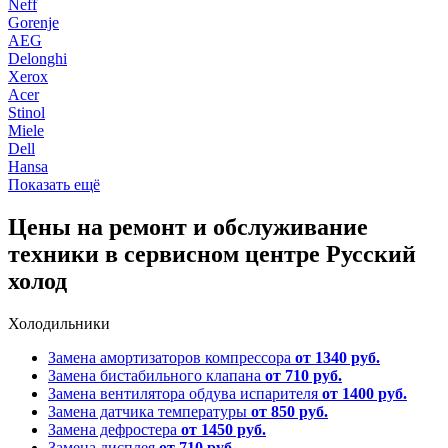
Neff
Gorenje
AEG
Delonghi
Xerox
Acer
Stinol
Miele
Dell
Hansa
Показать ещё
Цены на ремонт и обслуживание
техники в сервисном центре Русский
холод
Холодильники
Замена амортизаторов компрессора
от 1340 руб.
Замена бистабильного клапана
от 710 руб.
Замена вентилятора обдува испарителя
от 1400 руб.
Замена датчика температуры
от 850 руб.
Замена дефростера
от 1450 руб.
Замена дисплея
от 710 руб.