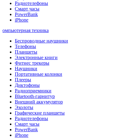
Радиотелефоны
Смарт часы
PowerBank
iPhone
омпьютерная техника
Беспроводные наушники
Телефоны
Планшеты
Электронные книги
Фитнес трекеры
Наушники
Портативные колонки
Плееры
Диктофоны
Радиоприемники
Bluetooth-гарнитур
Внешний аккумулятор
Эхолоты
Графические планшеты
Радиотелефоны
Смарт часы
PowerBank
iPhone