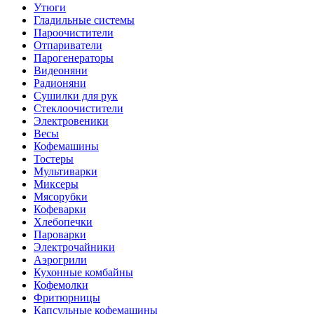
Утюги
Гладильные системы
Пароочистители
Отпариватели
Парогенераторы
Видеоняни
Радионяни
Сушилки для рук
Стеклоочистители
Электровеники
Весы
Кофемашины
Тостеры
Мультиварки
Миксеры
Мясорубки
Кофеварки
Хлебопечки
Пароварки
Электрочайники
Аэрогрили
Кухонные комбайны
Кофемолки
Фритюрницы
Капсульные кофемашины