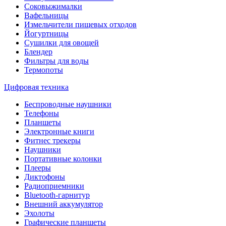
Соковыжималки
Вафельницы
Измельчители пищевых отходов
Йогуртницы
Сушилки для овощей
Блендер
Фильтры для воды
Термопоты
Цифровая техника
Беспроводные наушники
Телефоны
Планшеты
Электронные книги
Фитнес трекеры
Наушники
Портативные колонки
Плееры
Диктофоны
Радиоприемники
Bluetooth-гарнитур
Внешний аккумулятор
Эхолоты
Графические планшеты