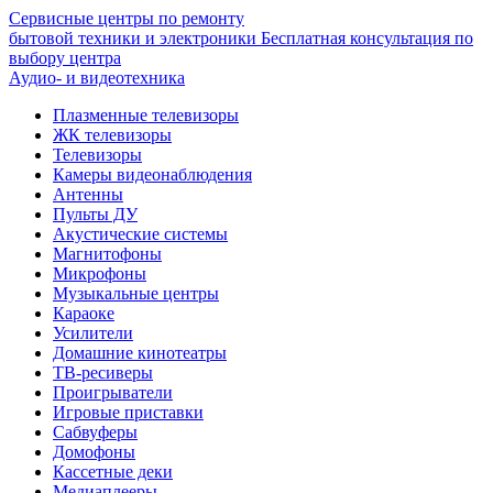
Сервисные центры по ремонту
бытовой техники и электроники
Бесплатная консультация по
выбору центра
Аудио- и видеотехника
Плазменные телевизоры
ЖК телевизоры
Телевизоры
Камеры видеонаблюдения
Антенны
Пульты ДУ
Акустические системы
Магнитофоны
Микрофоны
Музыкальные центры
Караоке
Усилители
Домашние кинотеатры
ТВ-ресиверы
Проигрыватели
Игровые приставки
Сабвуферы
Домофоны
Кассетные деки
Медиаплееры