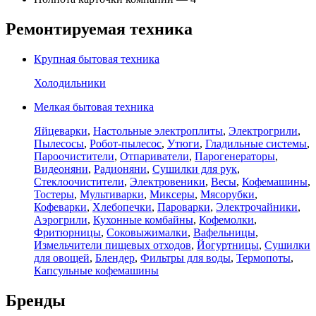
Ремонтируемая техника
Крупная бытовая техника
Холодильники
Мелкая бытовая техника
Яйцеварки
,
Настольные электроплиты
,
Электрогрили
,
Пылесосы
,
Робот-пылесос
,
Утюги
,
Гладильные системы
,
Пароочистители
,
Отпариватели
,
Парогенераторы
,
Видеоняни
,
Радионяни
,
Сушилки для рук
,
Стеклоочистители
,
Электровеники
,
Весы
,
Кофемашины
,
Тостеры
,
Мультиварки
,
Миксеры
,
Мясорубки
,
Кофеварки
,
Хлебопечки
,
Пароварки
,
Электрочайники
,
Аэрогрили
,
Кухонные комбайны
,
Кофемолки
,
Фритюрницы
,
Соковыжималки
,
Вафельницы
,
Измельчители пищевых отходов
,
Йогуртницы
,
Сушилки
для овощей
,
Блендер
,
Фильтры для воды
,
Термопоты
,
Капсульные кофемашины
Бренды