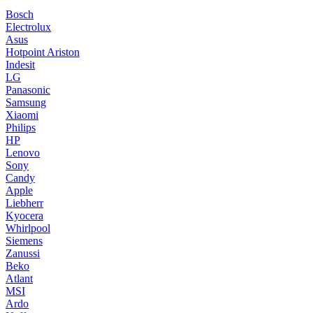
Bosch
Electrolux
Asus
Hotpoint Ariston
Indesit
LG
Panasonic
Samsung
Xiaomi
Philips
HP
Lenovo
Sony
Candy
Apple
Liebherr
Kyocera
Whirlpool
Siemens
Zanussi
Beko
Atlant
MSI
Ardo