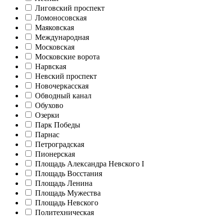
Лиговский проспект
Ломоносовская
Маяковская
Международная
Московская
Московские ворота
Нарвская
Невский проспект
Новочеркасская
Обводный канал
Обухово
Озерки
Парк Победы
Парнас
Петроградская
Пионерская
Площадь Александра Невского I
Площадь Восстания
Площадь Ленина
Площадь Мужества
Площадь Невского
Политехническая