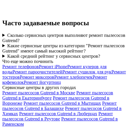
Часто задаваемые вопросы
Сколько сервисных центров выполняют ремонт пылесосов
Gutrend?
Какие сервисные центры из категории "Ремонт пылесосов
Gutrend" имеют самый высокий рейтинг?
Какой средний рейтинг у сервисных центров?
Что еще можно починить
Ремонт телефонов
Ремонт iPhone
Ремонт кулеров для
воды
Ремонт пароочистителей
Ремонт сушилок для рук
Ремонт
тостеров
Ремонт миксеров
Ремонт хлебопечек
Ремонт
кофемолок
Ремонт йогуртниц
Сервисные центры в других городах
Ремонт пылесосов Gutrend в Москве
Ремонт пылесосов
Gutrend в Екатеринбурге
Ремонт пылесосов Gutrend в
Воронеже
Ремонт пылесосов Gutrend в Мытищах
Ремонт
пылесосов Gutrend в Балашихе
Ремонт пылесосов Gutrend в
Химках
Ремонт пылесосов Gutrend в Люберцах
Ремонт
пылесосов Gutrend в Реутове
Ремонт пылесосов Gutrend в
Раменском