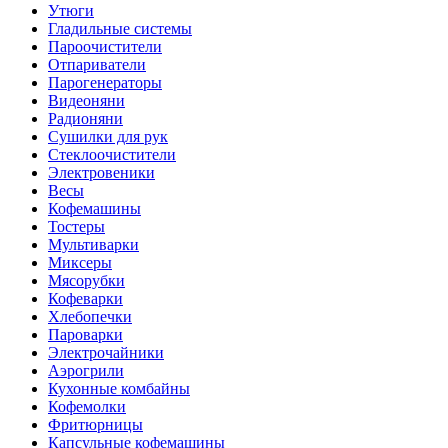
Утюги
Гладильные системы
Пароочистители
Отпариватели
Парогенераторы
Видеоняни
Радионяни
Сушилки для рук
Стеклоочистители
Электровеники
Весы
Кофемашины
Тостеры
Мультиварки
Миксеры
Мясорубки
Кофеварки
Хлебопечки
Пароварки
Электрочайники
Аэрогрили
Кухонные комбайны
Кофемолки
Фритюрницы
Капсульные кофемашины