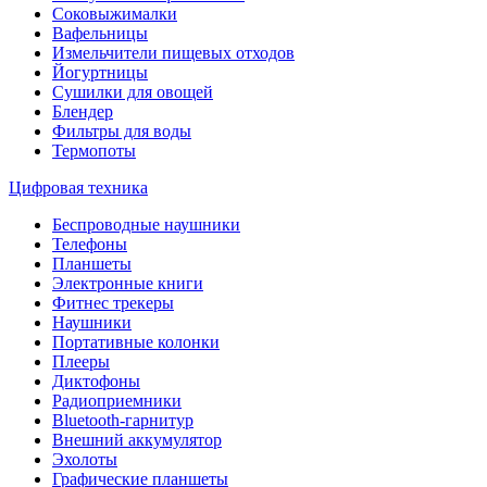
Соковыжималки
Вафельницы
Измельчители пищевых отходов
Йогуртницы
Сушилки для овощей
Блендер
Фильтры для воды
Термопоты
Цифровая техника
Беспроводные наушники
Телефоны
Планшеты
Электронные книги
Фитнес трекеры
Наушники
Портативные колонки
Плееры
Диктофоны
Радиоприемники
Bluetooth-гарнитур
Внешний аккумулятор
Эхолоты
Графические планшеты