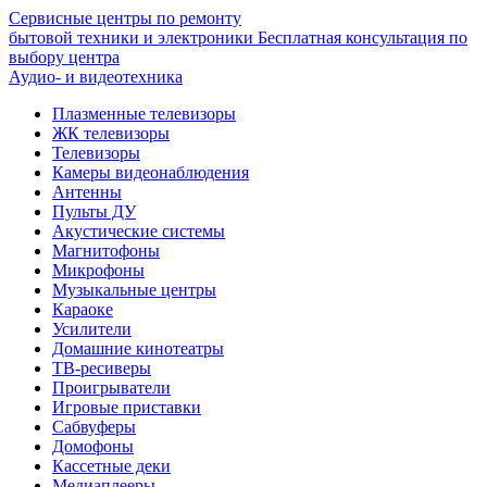
Сервисные центры по ремонту
бытовой техники и электроники
Бесплатная консультация по
выбору центра
Аудио- и видеотехника
Плазменные телевизоры
ЖК телевизоры
Телевизоры
Камеры видеонаблюдения
Антенны
Пульты ДУ
Акустические системы
Магнитофоны
Микрофоны
Музыкальные центры
Караоке
Усилители
Домашние кинотеатры
ТВ-ресиверы
Проигрыватели
Игровые приставки
Сабвуферы
Домофоны
Кассетные деки
Медиаплееры