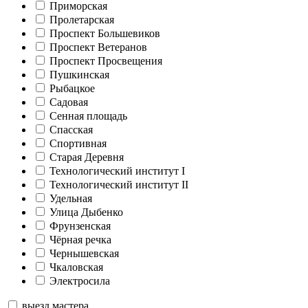
Приморская
Пролетарская
Проспект Большевиков
Проспект Ветеранов
Проспект Просвещения
Пушкинская
Рыбацкое
Садовая
Сенная площадь
Спасская
Спортивная
Старая Деревня
Технологический институт I
Технологический институт II
Удельная
Улица Дыбенко
Фрунзенская
Чёрная речка
Чернышевская
Чкаловская
Электросила
выезд мастера