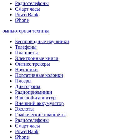
Радиотелефоны
Смарт часы
PowerBank
iPhone
омпьютерная техника
Беспроводные наушники
Телефоны
Планшеты
Электронные книги
Фитнес трекеры
Наушники
Портативные колонки
Плееры
Диктофоны
Радиоприемники
Bluetooth-гарнитур
Внешний аккумулятор
Эхолоты
Графические планшеты
Радиотелефоны
Смарт часы
PowerBank
iPhone