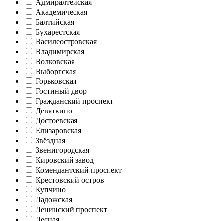
Адмиралтейская
Академическая
Балтийская
Бухарестская
Василеостровская
Владимирская
Волковская
Выборгская
Горьковская
Гостиный двор
Гражданский проспект
Девяткино
Достоевская
Елизаровская
Звёздная
Звенигородская
Кировский завод
Комендантский проспект
Крестовский остров
Купчино
Ладожская
Ленинский проспект
Лесная