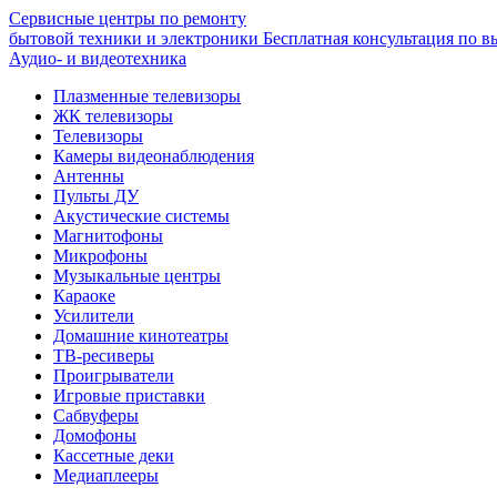
Сервисные центры по ремонту
бытовой техники и электроники
Бесплатная консультация по в
Аудио- и видеотехника
Плазменные телевизоры
ЖК телевизоры
Телевизоры
Камеры видеонаблюдения
Антенны
Пульты ДУ
Акустические системы
Магнитофоны
Микрофоны
Музыкальные центры
Караоке
Усилители
Домашние кинотеатры
ТВ-ресиверы
Проигрыватели
Игровые приставки
Сабвуферы
Домофоны
Кассетные деки
Медиаплееры