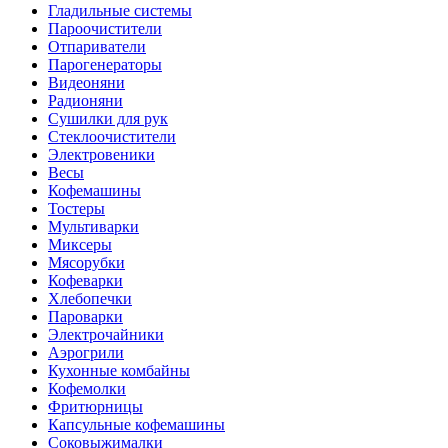
Гладильные системы
Пароочистители
Отпариватели
Парогенераторы
Видеоняни
Радионяни
Сушилки для рук
Стеклоочистители
Электровеники
Весы
Кофемашины
Тостеры
Мультиварки
Миксеры
Мясорубки
Кофеварки
Хлебопечки
Пароварки
Электрочайники
Аэрогрили
Кухонные комбайны
Кофемолки
Фритюрницы
Капсульные кофемашины
Соковыжималки