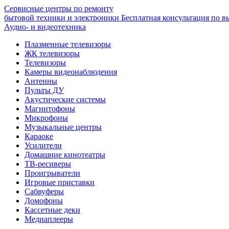
Сервисные центры по ремонту
бытовой техники и электроники
Бесплатная консультация по в
Аудио- и видеотехника
Плазменные телевизоры
ЖК телевизоры
Телевизоры
Камеры видеонаблюдения
Антенны
Пульты ДУ
Акустические системы
Магнитофоны
Микрофоны
Музыкальные центры
Караоке
Усилители
Домашние кинотеатры
ТВ-ресиверы
Проигрыватели
Игровые приставки
Сабвуферы
Домофоны
Кассетные деки
Медиаплееры