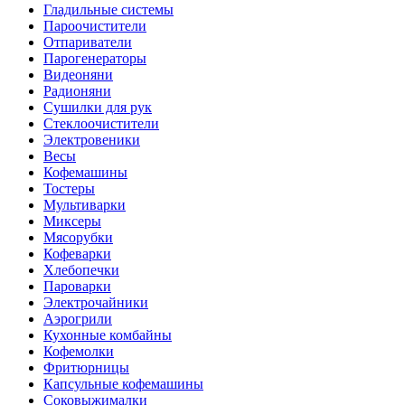
Гладильные системы
Пароочистители
Отпариватели
Парогенераторы
Видеоняни
Радионяни
Сушилки для рук
Стеклоочистители
Электровеники
Весы
Кофемашины
Тостеры
Мультиварки
Миксеры
Мясорубки
Кофеварки
Хлебопечки
Пароварки
Электрочайники
Аэрогрили
Кухонные комбайны
Кофемолки
Фритюрницы
Капсульные кофемашины
Соковыжималки