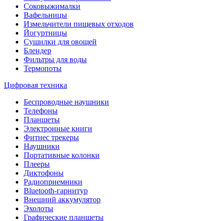
Соковыжималки
Вафельницы
Измельчители пищевых отходов
Йогуртницы
Сушилки для овощей
Блендер
Фильтры для воды
Термопоты
Цифровая техника
Беспроводные наушники
Телефоны
Планшеты
Электронные книги
Фитнес трекеры
Наушники
Портативные колонки
Плееры
Диктофоны
Радиоприемники
Bluetooth-гарнитур
Внешний аккумулятор
Эхолоты
Графические планшеты