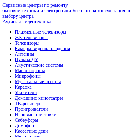
Сервисные центры по ремонту
бытовой техники и электроники
Бесплатная консультация по
выбору центра
Аудио- и видеотехника
Плазменные телевизоры
ЖК телевизоры
Телевизоры
Камеры видеонаблюдения
Антенны
Пульты ДУ
Акустические системы
Магнитофоны
Микрофоны
Музыкальные центры
Караоке
Усилители
Домашние кинотеатры
ТВ-ресиверы
Проигрыватели
Игровые приставки
Сабвуферы
Домофоны
Кассетные деки
Медиаплееры