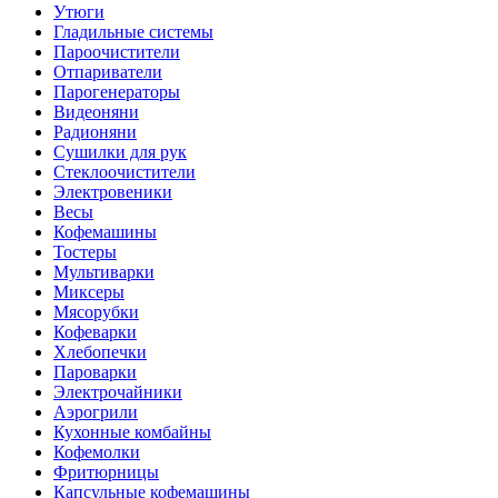
Утюги
Гладильные системы
Пароочистители
Отпариватели
Парогенераторы
Видеоняни
Радионяни
Сушилки для рук
Стеклоочистители
Электровеники
Весы
Кофемашины
Тостеры
Мультиварки
Миксеры
Мясорубки
Кофеварки
Хлебопечки
Пароварки
Электрочайники
Аэрогрили
Кухонные комбайны
Кофемолки
Фритюрницы
Капсульные кофемашины