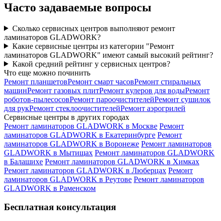
Часто задаваемые вопросы
Сколько сервисных центров выполняют ремонт
ламинаторов GLADWORK?
Какие сервисные центры из категории "Ремонт
ламинаторов GLADWORK" имеют самый высокий рейтинг?
Какой средний рейтинг у сервисных центров?
Что еще можно починить
Ремонт планшетов
Ремонт смарт часов
Ремонт стиральных
машин
Ремонт газовых плит
Ремонт кулеров для воды
Ремонт
роботов-пылесосов
Ремонт пароочистителей
Ремонт сушилок
для рук
Ремонт стеклоочистителей
Ремонт аэрогрилей
Сервисные центры в других городах
Ремонт ламинаторов GLADWORK в Москве
Ремонт
ламинаторов GLADWORK в Екатеринбурге
Ремонт
ламинаторов GLADWORK в Воронеже
Ремонт ламинаторов
GLADWORK в Мытищах
Ремонт ламинаторов GLADWORK
в Балашихе
Ремонт ламинаторов GLADWORK в Химках
Ремонт ламинаторов GLADWORK в Люберцах
Ремонт
ламинаторов GLADWORK в Реутове
Ремонт ламинаторов
GLADWORK в Раменском
Бесплатная консультация