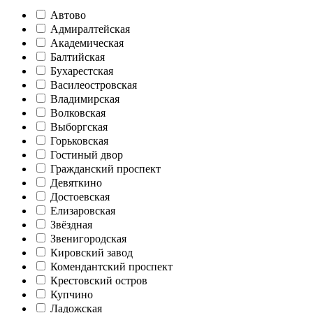
Автово
Адмиралтейская
Академическая
Балтийская
Бухарестская
Василеостровская
Владимирская
Волковская
Выборгская
Горьковская
Гостиный двор
Гражданский проспект
Девяткино
Достоевская
Елизаровская
Звёздная
Звенигородская
Кировский завод
Комендантский проспект
Крестовский остров
Купчино
Ладожская