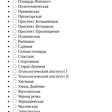
Площадь Невского
Политехническая
Приморская
Пролетарская
Проспект Большевиков
Проспект Ветеранов
Проспект Просвещения
Пушкинская
Рыбацкое
Садовая
Сенная площадь
Спасская
Спортивная
Старая Деревня
Технологический институт I
Технологический институт II
Удельная
Улица Дыбенко
Фрунзенская
Чёрная речка
Чернышевская
Чкаловская
Электросила