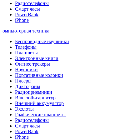
Радиотелефоны
Смарт часы
PowerBank
iPhone
омпьютерная техника
Беспроводные наушники
Телефоны
Планшеты
Электронные книги
Фитнес трекеры
Наушники
Портативные колонки
Плееры
Диктофоны
Радиоприемники
Bluetooth-гарнитур
Внешний аккумулятор
Эхолоты
Графические планшеты
Радиотелефоны
Смарт часы
PowerBank
iPhone