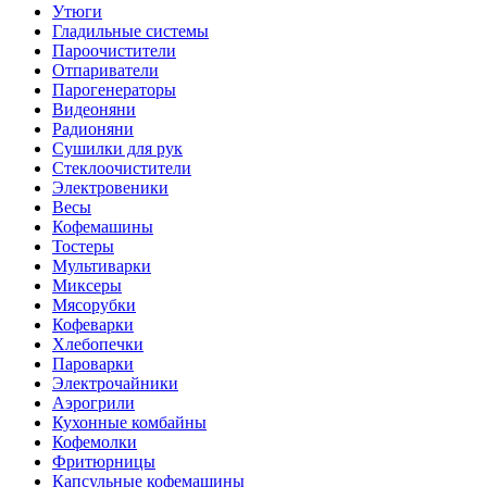
Утюги
Гладильные системы
Пароочистители
Отпариватели
Парогенераторы
Видеоняни
Радионяни
Сушилки для рук
Стеклоочистители
Электровеники
Весы
Кофемашины
Тостеры
Мультиварки
Миксеры
Мясорубки
Кофеварки
Хлебопечки
Пароварки
Электрочайники
Аэрогрили
Кухонные комбайны
Кофемолки
Фритюрницы
Капсульные кофемашины