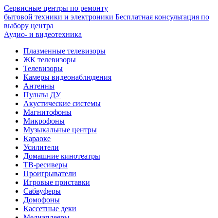
Сервисные центры по ремонту
бытовой техники и электроники
Бесплатная консультация по
выбору центра
Аудио- и видеотехника
Плазменные телевизоры
ЖК телевизоры
Телевизоры
Камеры видеонаблюдения
Антенны
Пульты ДУ
Акустические системы
Магнитофоны
Микрофоны
Музыкальные центры
Караоке
Усилители
Домашние кинотеатры
ТВ-ресиверы
Проигрыватели
Игровые приставки
Сабвуферы
Домофоны
Кассетные деки
Медиаплееры