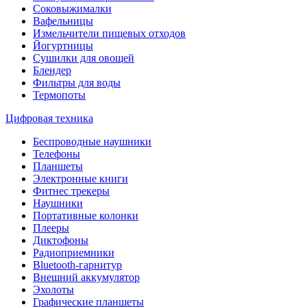
Соковыжималки
Вафельницы
Измельчители пищевых отходов
Йогуртницы
Сушилки для овощей
Блендер
Фильтры для воды
Термопоты
Цифровая техника
Беспроводные наушники
Телефоны
Планшеты
Электронные книги
Фитнес трекеры
Наушники
Портативные колонки
Плееры
Диктофоны
Радиоприемники
Bluetooth-гарнитур
Внешний аккумулятор
Эхолоты
Графические планшеты