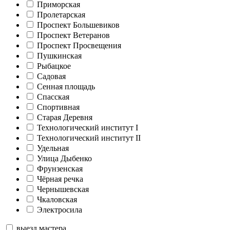
Приморская
Пролетарская
Проспект Большевиков
Проспект Ветеранов
Проспект Просвещения
Пушкинская
Рыбацкое
Садовая
Сенная площадь
Спасская
Спортивная
Старая Деревня
Технологический институт I
Технологический институт II
Удельная
Улица Дыбенко
Фрунзенская
Чёрная речка
Чернышевская
Чкаловская
Электросила
выезд мастера