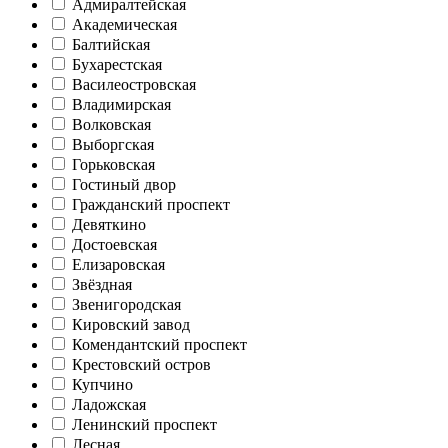
Адмиралтейская
Академическая
Балтийская
Бухарестская
Василеостровская
Владимирская
Волковская
Выборгская
Горьковская
Гостиный двор
Гражданский проспект
Девяткино
Достоевская
Елизаровская
Звёздная
Звенигородская
Кировский завод
Комендантский проспект
Крестовский остров
Купчино
Ладожская
Ленинский проспект
Лесная