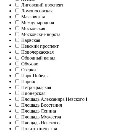
Лиговский проспект
Ломоносовская
Маяковская
Международная
Московская
Московские ворота
Нарвская
Невский проспект
Новочеркасская
Обводный канал
Обухово
Озерки
Парк Победы
Парнас
Петроградская
Пионерская
Площадь Александра Невского I
Площадь Восстания
Площадь Ленина
Площадь Мужества
Площадь Невского
Политехническая