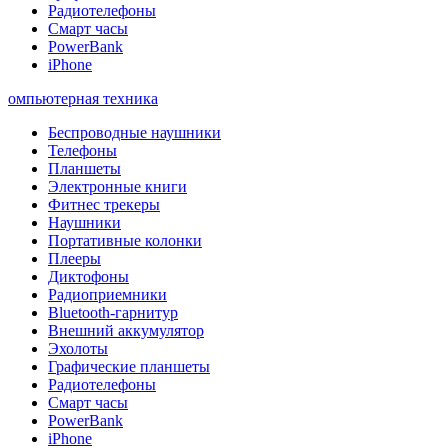
Радиотелефоны
Смарт часы
PowerBank
iPhone
омпьютерная техника
Беспроводные наушники
Телефоны
Планшеты
Электронные книги
Фитнес трекеры
Наушники
Портативные колонки
Плееры
Диктофоны
Радиоприемники
Bluetooth-гарнитур
Внешний аккумулятор
Эхолоты
Графические планшеты
Радиотелефоны
Смарт часы
PowerBank
iPhone