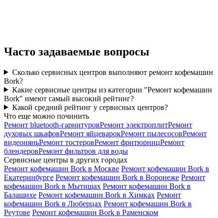
Часто задаваемые вопросы
Сколько сервисных центров выполняют ремонт кофемашин
Bork?
Какие сервисные центры из категории "Ремонт кофемашин
Bork" имеют самый высокий рейтинг?
Какой средний рейтинг у сервисных центров?
Что еще можно починить
Ремонт bluetooth-гарнитуров
Ремонт электроплит
Ремонт
духовых шкафов
Ремонт яйцеварок
Ремонт пылесосов
Ремонт
видеонянь
Ремонт тостеров
Ремонт фритюрниц
Ремонт
блендеров
Ремонт фильтров для воды
Сервисные центры в других городах
Ремонт кофемашин Bork в Москве
Ремонт кофемашин Bork в
Екатеринбурге
Ремонт кофемашин Bork в Воронеже
Ремонт
кофемашин Bork в Мытищах
Ремонт кофемашин Bork в
Балашихе
Ремонт кофемашин Bork в Химках
Ремонт
кофемашин Bork в Люберцах
Ремонт кофемашин Bork в
Реутове
Ремонт кофемашин Bork в Раменском