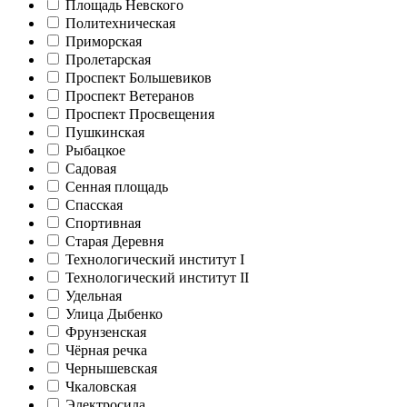
Площадь Невского
Политехническая
Приморская
Пролетарская
Проспект Большевиков
Проспект Ветеранов
Проспект Просвещения
Пушкинская
Рыбацкое
Садовая
Сенная площадь
Спасская
Спортивная
Старая Деревня
Технологический институт I
Технологический институт II
Удельная
Улица Дыбенко
Фрунзенская
Чёрная речка
Чернышевская
Чкаловская
Электросила