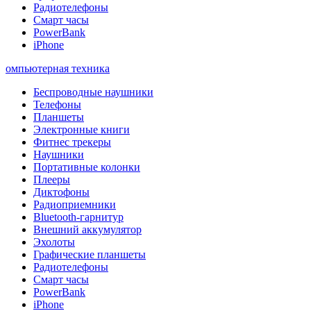
Радиотелефоны
Смарт часы
PowerBank
iPhone
омпьютерная техника
Беспроводные наушники
Телефоны
Планшеты
Электронные книги
Фитнес трекеры
Наушники
Портативные колонки
Плееры
Диктофоны
Радиоприемники
Bluetooth-гарнитур
Внешний аккумулятор
Эхолоты
Графические планшеты
Радиотелефоны
Смарт часы
PowerBank
iPhone