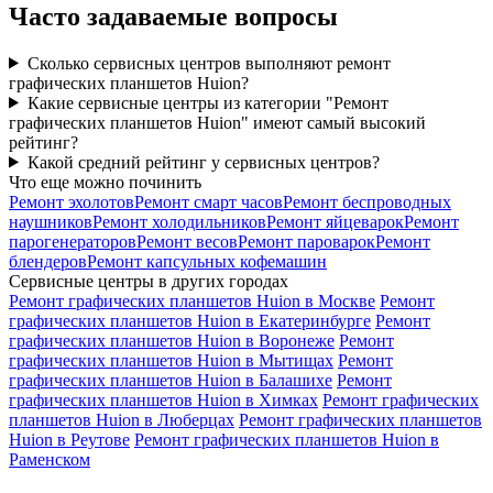
Часто задаваемые вопросы
Сколько сервисных центров выполняют ремонт
графических планшетов Huion?
Какие сервисные центры из категории "Ремонт
графических планшетов Huion" имеют самый высокий
рейтинг?
Какой средний рейтинг у сервисных центров?
Что еще можно починить
Ремонт эхолотов
Ремонт смарт часов
Ремонт беспроводных
наушников
Ремонт холодильников
Ремонт яйцеварок
Ремонт
парогенераторов
Ремонт весов
Ремонт пароварок
Ремонт
блендеров
Ремонт капсульных кофемашин
Сервисные центры в других городах
Ремонт графических планшетов Huion в Москве
Ремонт
графических планшетов Huion в Екатеринбурге
Ремонт
графических планшетов Huion в Воронеже
Ремонт
графических планшетов Huion в Мытищах
Ремонт
графических планшетов Huion в Балашихе
Ремонт
графических планшетов Huion в Химках
Ремонт графических
планшетов Huion в Люберцах
Ремонт графических планшетов
Huion в Реутове
Ремонт графических планшетов Huion в
Раменском