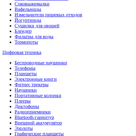
Соковыжималки
Вафельницы
Измельчители пищевых отходов
Йогуртницы
Сушилки для овощей
Блендер
Фильтры для воды
Термопоты
Цифровая техника
Беспроводные наушники
Телефоны
Планшеты
Электронные книги
Фитнес трекеры
Наушники
Портативные колонки
Плееры
Диктофоны
Радиоприемники
Bluetooth-гарнитур
Внешний аккумулятор
Эхолоты
Графические планшеты