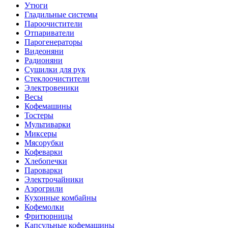
Утюги
Гладильные системы
Пароочистители
Отпариватели
Парогенераторы
Видеоняни
Радионяни
Сушилки для рук
Стеклоочистители
Электровеники
Весы
Кофемашины
Тостеры
Мультиварки
Миксеры
Мясорубки
Кофеварки
Хлебопечки
Пароварки
Электрочайники
Аэрогрили
Кухонные комбайны
Кофемолки
Фритюрницы
Капсульные кофемашины