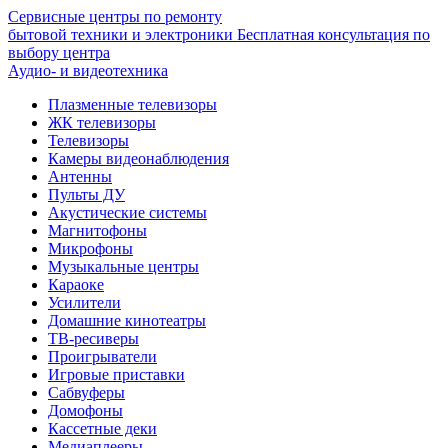
Сервисные центры по ремонту
бытовой техники и электроники
Бесплатная консультация по
выбору центра
Аудио- и видеотехника
Плазменные телевизоры
ЖК телевизоры
Телевизоры
Камеры видеонаблюдения
Антенны
Пульты ДУ
Акустические системы
Магнитофоны
Микрофоны
Музыкальные центры
Караоке
Усилители
Домашние кинотеатры
ТВ-ресиверы
Проигрыватели
Игровые приставки
Сабвуферы
Домофоны
Кассетные деки
Медиаплееры