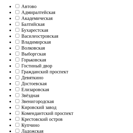
Автово
Адмиралтейская
Академическая
Балтийская
Бухарестская
Василеостровская
Владимирская
Волковская
Выборгская
Горьковская
Гостиный двор
Гражданский проспект
Девяткино
Достоевская
Елизаровская
Звёздная
Звенигородская
Кировский завод
Комендантский проспект
Крестовский остров
Купчино
Ладожская