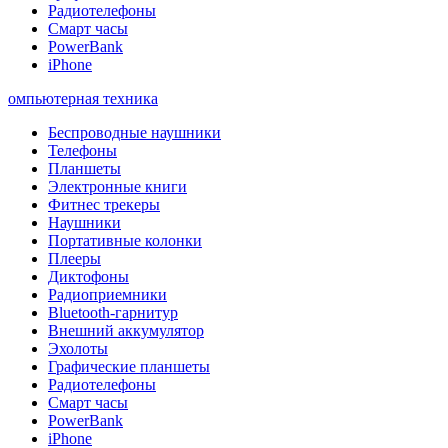
Радиотелефоны
Смарт часы
PowerBank
iPhone
омпьютерная техника
Беспроводные наушники
Телефоны
Планшеты
Электронные книги
Фитнес трекеры
Наушники
Портативные колонки
Плееры
Диктофоны
Радиоприемники
Bluetooth-гарнитур
Внешний аккумулятор
Эхолоты
Графические планшеты
Радиотелефоны
Смарт часы
PowerBank
iPhone