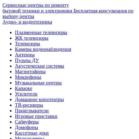
Сервисные центры по ремонту
бытовой техники и электроники
Бесплатная консультация по
выбору центра
Аудио- и видеотехника
Плазменные телевизоры
ЖК телевизоры
Телевизоры
Камеры видеонаблюдения
Антенны
Пульты ДУ
Акустические системы
Магнитофоны
Микрофоны
Музыкальные центры
Караоке
Усилители
Домашние кинотеатры
ТВ-ресиверы
Проигрыватели
Игровые приставки
Сабвуферы
Домофоны
Кассетные деки
Медиаплееры