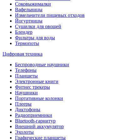
Соковыжималки
Вафельницы
Измельчители пищевых отходов
Йогуртницы
Сушилки для овощей
Блендер
Фильтры для воды
Термопоты
Цифровая техника
Беспроводные наушники
Телефоны
Планшеты
Электронные книги
Фитнес трекеры
Наушники
Портативные колонки
Плееры
Диктофоны
Радиоприемники
Bluetooth-гарнитур
Внешний аккумулятор
Эхолоты
Графические планшеты