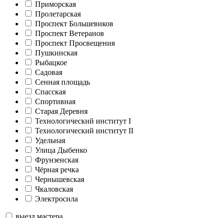
Приморская
Пролетарская
Проспект Большевиков
Проспект Ветеранов
Проспект Просвещения
Пушкинская
Рыбацкое
Садовая
Сенная площадь
Спасская
Спортивная
Старая Деревня
Технологический институт I
Технологический институт II
Удельная
Улица Дыбенко
Фрунзенская
Чёрная речка
Чернышевская
Чкаловская
Электросила
выезд мастера