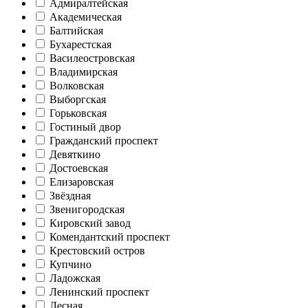
Адмиралтейская
Академическая
Балтийская
Бухарестская
Василеостровская
Владимирская
Волковская
Выборгская
Горьковская
Гостиный двор
Гражданский проспект
Девяткино
Достоевская
Елизаровская
Звёздная
Звенигородская
Кировский завод
Комендантский проспект
Крестовский остров
Купчино
Ладожская
Ленинский проспект
Лесная