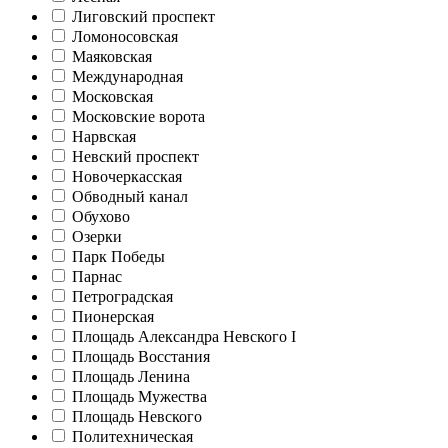
Лиговский проспект
Ломоносовская
Маяковская
Международная
Московская
Московские ворота
Нарвская
Невский проспект
Новочеркасская
Обводный канал
Обухово
Озерки
Парк Победы
Парнас
Петроградская
Пионерская
Площадь Александра Невского I
Площадь Восстания
Площадь Ленина
Площадь Мужества
Площадь Невского
Политехническая