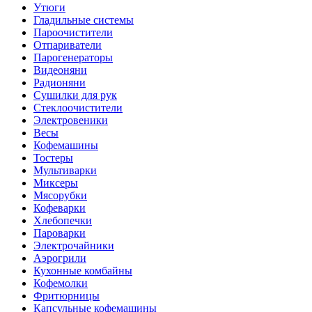
Утюги
Гладильные системы
Пароочистители
Отпариватели
Парогенераторы
Видеоняни
Радионяни
Сушилки для рук
Стеклоочистители
Электровеники
Весы
Кофемашины
Тостеры
Мультиварки
Миксеры
Мясорубки
Кофеварки
Хлебопечки
Пароварки
Электрочайники
Аэрогрили
Кухонные комбайны
Кофемолки
Фритюрницы
Капсульные кофемашины